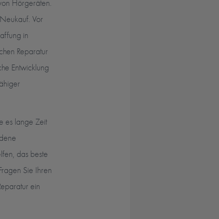
 von Hörgeräten.
n Neukauf. Vor
affung in
schen Reparatur
che Entwicklung
fähiger
e es lange Zeit
edene
lfen, das beste
F
ragen Sie Ihren
Reparatur ein