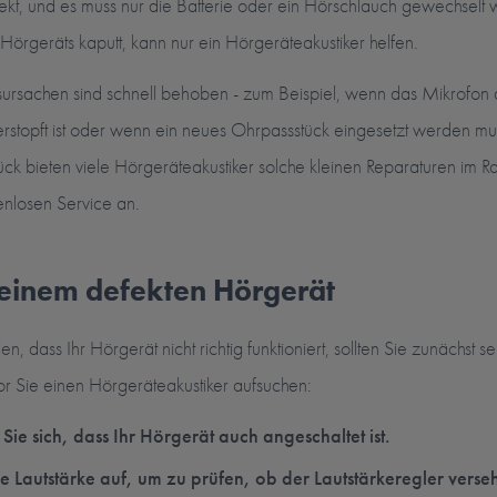
ekt, und es muss nur die Batterie oder ein Hörschlauch gewechselt
Hörgeräts kaputt, kann nur ein Hörgeräteakustiker helfen.
rsachen sind schnell behoben - zum Beispiel, wenn das Mikrofon 
rstopft ist oder wenn ein neues Ohrpassstück eingesetzt werden 
ck bieten viele Hörgeräteakustiker solche kleinen Reparaturen im 
enlosen Service an.
 einem defekten Hörgerät
en, dass Ihr Hörgerät nicht richtig funktioniert, sollten Sie zunächst se
or Sie einen Hörgeräteakustiker aufsuchen:
Sie sich, dass Ihr Hörgerät auch angeschaltet ist.
e Lautstärke auf, um zu prüfen, ob der Lautstärkeregler versehe