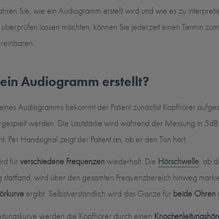
hren Sie, wie ein Audiogramm erstellt wird und wie es zu interpreti
überprüfen lassen möchten, können Sie jederzeit einen Termin zu
ereinbaren.
ein Audiogramm erstellt?
g eines Audiogramms bekommt der Patient zunächst Kopfhörer aufges
rgespielt werden. Die Lautstärke wird während der Messung
in 5dB
 Per Handsignal zeigt der Patient an, ob er den Ton hört.
rd für
verschiedene Frequenzen
wiederholt. Die
Hörschwelle
, ab d
tattfand, wird über den gesamten Frequenzbereich hinweg markier
örkurve
ergibt. Selbstverständlich wird das Ganze für
beide Ohren
d
eitungskurve werden die Kopfhörer durch einen
Knochenleitungshör