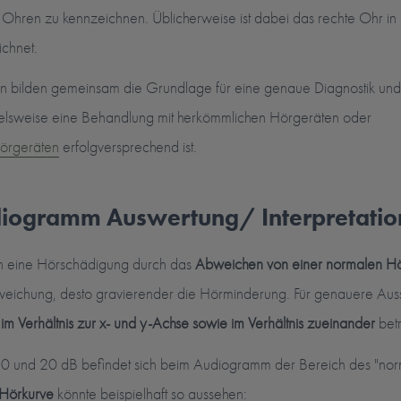
 Ohren zu kennzeichnen. Üblicherweise ist dabei das rechte Ohr in R
ichnet.
n bilden gemeinsam die Grundlage für eine genaue Diagnostik und 
ielsweise eine Behandlung mit herkömmlichen Hörgeräten oder
hörgeräten
erfolgversprechend ist.
diogramm Auswertung/ Interpretatio
ich eine Hörschädigung durch das
Abweichen von einer normalen H
bweichung, desto gravierender die Hörminderung. Für genauere Au
m Verhältnis zur x- und y-Achse sowie im Verhältnis zueinander
betr
10 und 20 dB befindet sich beim Audiogramm der Bereich des "no
 Hörkurve
könnte beispielhaft so aussehen: