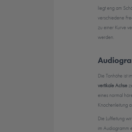
liegt eng am Sch
verschiedene Freq
zu einer Kurve v
werden.
Audiogra
Die Tonhöhe ist
vertikale Achse
ze
eines normal höre
Knochenleitung a
Die Luftleitung wi
im Audiogramm ei