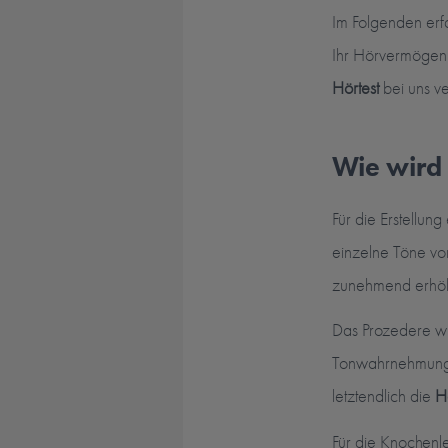
Im Folgenden erfa
Ihr Hörvermögen 
Hörtest
bei uns v
Wie wird 
Für die Erstellun
einzelne Töne vo
zunehmend erhöht.
Das Prozedere wi
Tonwahrnehmung s
letztendlich die
H
Für die Knochenl