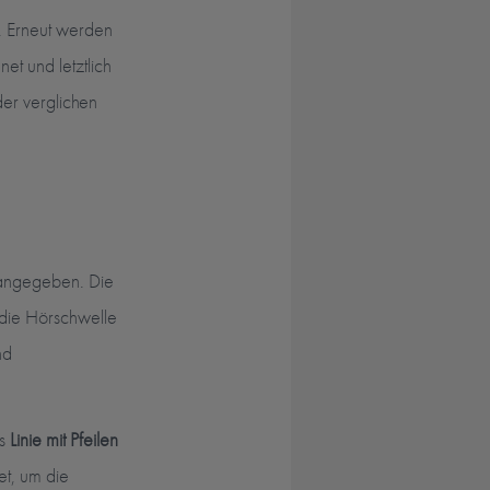
. Erneut werden
et und letztlich
er verglichen
ngegeben. Die
 die Hörschwelle
nd
ls
Linie mit Pfeilen
t, um die