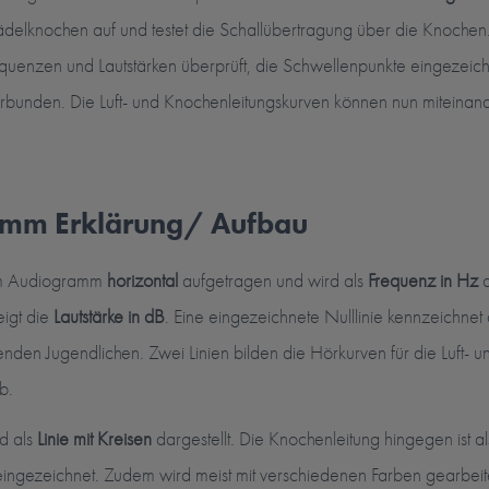
ädelknochen auf und testet die Schallübertragung über die Knochen
uenzen und Lautstärken überprüft, die Schwellenpunkte eingezeichn
erbunden. Die Luft- und Knochenleitungskurven können nun miteinand
mm Erklärung/ Aufbau
 im Audiogramm
horizontal
aufgetragen und wird als
Frequenz in Hz
a
igt die
Lautstärke in dB
. Eine eingezeichnete Nulllinie kennzeichnet
nden Jugendlichen. Zwei Linien bilden die Hörkurven für die Luft- u
b.
rd als
Linie mit Kreisen
dargestellt. Die Knochenleitung hingegen ist a
ngezeichnet. Zudem wird meist mit verschiedenen Farben gearbeite