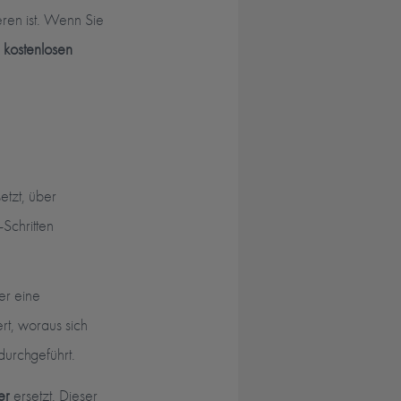
eren ist. Wenn Sie
m
kostenlosen
etzt, über
-Schritten
er eine
t, woraus sich
urchgeführt.
er
ersetzt. Dieser