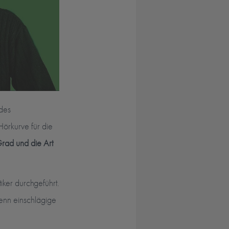
 des
örkurve für die
rad und die Art
ker durchgeführt.
enn einschlägige