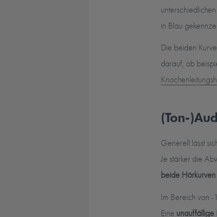
unterschiedlichen
in Blau gekennze
Die beiden Kurve
darauf, ob beisp
Knochenleitungs
(Ton-)Au
Generell lässt s
Je stärker die A
beide Hörkurven i
Im Bereich von -
Eine
unauffällige